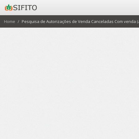
Home
Pesquisa de Autorizações de Venda Canceladas Com venda (a